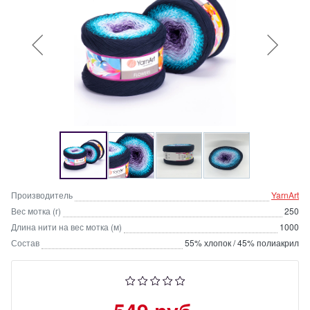
Производитель
YarnArt
Вес мотка (г)
250
Длина нити на вес мотка (м)
1000
Состав
55% хлопок / 45% полиакрил