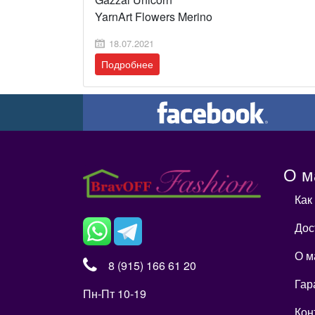
YarnArt Flowers Merino
18.07.2021
Подробнее
О м
Как
Дос
О м
8 (915) 166 61 20
Гар
Пн-Пт 10-19
Кон