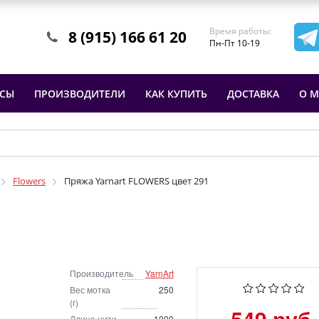
Время работы:
8 (915) 166 61 20
Пн-Пт 10-19
ССЫ
ПРОИЗВОДИТЕЛИ
КАК КУПИТЬ
ДОСТАВКА
О М
Flowers
Пряжа Yarnart FLOWERS цвет 291
Производитель
YarnArt
Вес мотка
250
(г)
549 руб.
Длина нити
1000