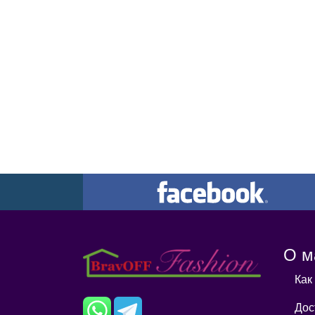
О м
Как
Дос