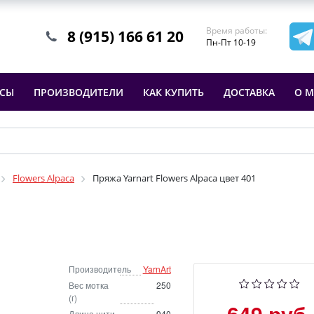
Время работы:
8 (915) 166 61 20
Пн-Пт 10-19
ССЫ
ПРОИЗВОДИТЕЛИ
КАК КУПИТЬ
ДОСТАВКА
О М
Flowers Alpaca
Пряжа Yarnart Flowers Alpaca цвет 401
Производитель
YarnArt
Вес мотка
250
(г)
649 руб.
Длина нити
940