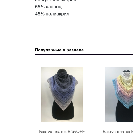
55% хлопок,
45% полиакрил
Популярные в разделе
Бактус-платок BravOFF
Бактус-платок