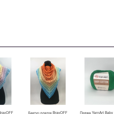
 BravOFF
Бактус-платок BravOFF
Пряжа YarnArt Baby 