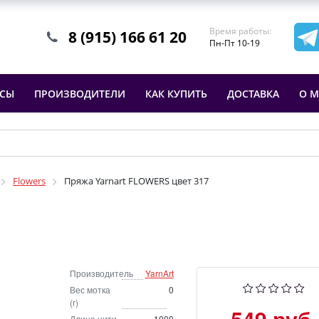
Время работы:
8 (915) 166 61 20
Пн-Пт 10-19
ССЫ
ПРОИЗВОДИТЕЛИ
КАК КУПИТЬ
ДОСТАВКА
О М
Flowers
Пряжа Yarnart FLOWERS цвет 317
Производитель
YarnArt
Вес мотка
0
(г)
549 руб.
Длина нити
1000