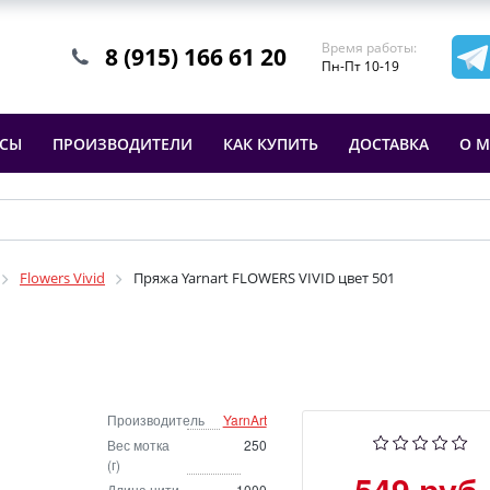
Время работы:
8 (915) 166 61 20
Пн-Пт 10-19
ССЫ
ПРОИЗВОДИТЕЛИ
КАК КУПИТЬ
ДОСТАВКА
О М
Flowers Vivid
Пряжа Yarnart FLOWERS VIVID цвет 501
Производитель
YarnArt
Вес мотка
250
(г)
549 руб.
Длина нити
1000