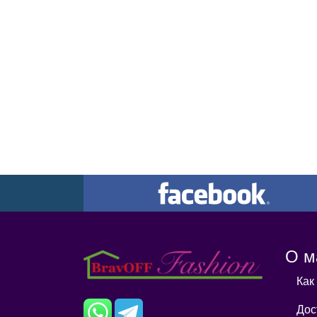
О м
Как
Дос