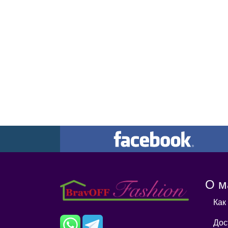
О м
Как
Дос