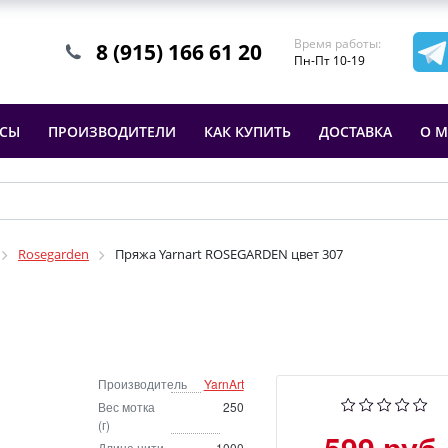
Время работы:
8 (915) 166 61 20
Пн-Пт 10-19
ССЫ
ПРОИЗВОДИТЕЛИ
КАК КУПИТЬ
ДОСТАВКА
О М
Rosegarden
Пряжа Yarnart ROSEGARDEN цвет 307
Производитель
YarnArt
Вес мотка
250
(г)
599 руб.
Длина нити
1000